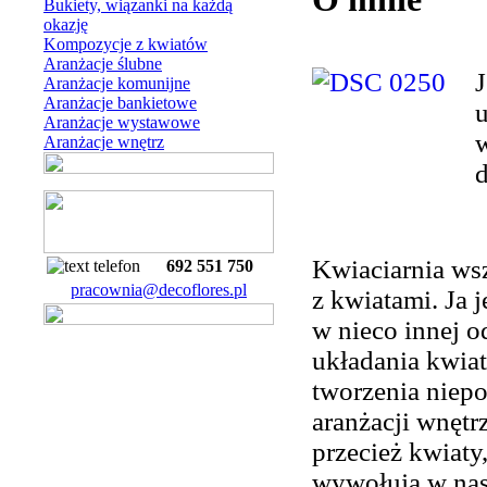
Bukiety, wiązanki na każdą
okazję
Kompozycje z kwiatów
Aranżacje ślubne
J
Aranżacje komunijne
Aranżacje bankietowe
u
Aranżacje wystawowe
w
Aranżacje wnętrz
d
Kwiaciarnia wsz
692 551 750
pracownia@decoflores.pl
z kwiatami. Ja 
w nieco innej od
układania kwia
tworzenia niepo
aranżacji wnętr
przecież kwiat
wywołują w nas 